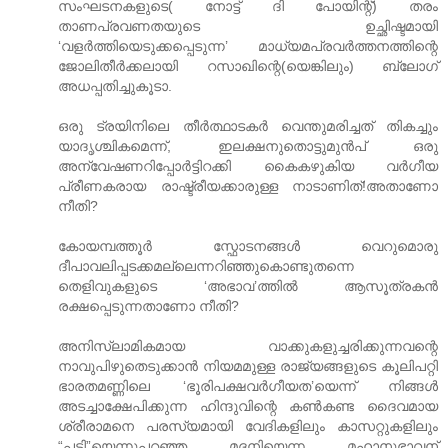
സംഘടനകളുടെ( നോട്ട് ദി പോയിന്റ്) തരം
താണപ്രവണതയുടെ ഉച്ഛിഷ്ടമായി
‘വളര്‍ത്തിയെടുക്കപ്പെടുന്ന’ മാധ്യമപ്രവര്‍ത്തനത്തിന്റെ
ജോലിതീര്‍ക്കലായി റസാഖിന്റെ(യെങ്കിലും) ബ്ലോഗ്
അധപ്പതിച്ചുകൂടാ.
ഒരു ട്രയിനിലെ തീര്‍ത്ഥാടകര്‍ വെന്തുമരിച്ചത് തികച്ചും
യാദൃശ്ചികമെന്ന്, ഇലക്ഷനുതൊട്ടുമുന്‍പ് ഒരു
അന്വേഷണറിപ്പോര്‍ട്ടിറക്കി കൈകഴുകിയ വര്‍ഗീയ
പ്രീണകരായ രാഷ്ട്രീയക്കാരുള്ള നാടാണിത്!അതാണോ
നീതി?
കോയമ്പത്തൂര്‍ സ്ഫോടനങ്ങള്‍ വെറുമൊരു
ദീപാവലിപ്പടക്കമല്ലെന്നറിഞ്ഞുകൊണ്ടുതന്നെ
തെളിവുകളുടെ ‘അഭാവ’ത്തില്‍ ആസൂത്രകന്‍
രക്ഷപ്പെടുന്നതാണോ നീതി?
അനിസ്ലാമികമായ വാക്കുകളുച്ചരിക്കുന്നവന്റെ
നാവുപിഴുതെടുക്കാന്‍ നിയമമുള്ള രാജ്യങ്ങളുടെ കൂലിപറ്റി
ഭാരതമണ്ണിലെ ‘ഭൂരിപക്ഷവര്‍ഗീയത’യെന്ന് നിങ്ങള്‍
അടച്ചാക്ഷേപിക്കുന്ന ഹിന്ദുവിന്റെ കണ്‍കണ്ട ദൈവമായ
ശ്രീരാമനെ പരസ്യമായി വേദികളിലും കാസറ്റുകളിലും
“പട്ടി”യെന്നുപറഞ്ഞ മദനിയെന്ന മഹാനുഭാവന്