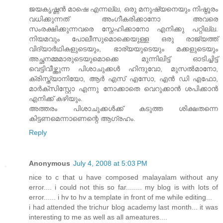
ജയകൃഷ്ണന്‍ മാഷെ എന്നല്ല, ഒരു മനുഷ്യനെയും നിഷ്ഠൂരം
വധിക്കുന്നത് അംഗീകരിക്കാനോ അവരെ
സംരക്ഷിക്കുന്നവരെ സ്നേഹിക്കാനോ എനിക്കു പറ്റില്ല.
നിയമവും പോലീസുമൊക്കെയുള്ള ഒരു രാജ്യത്ത്
വിദ്യാര്‍ഥികളുടെയും, ഭാര്യയുടെയും മക്കളുടെയും
അച്ഛനമ്മമാരുടെയുമൊക്കെ മുന്നിലിട്ട് ഓടിച്ചിട്ട്
വെട്ടിവീഴ്ത്തുന്ന പിശാചുക്കള്‍ ഹിന്ദുവോ, മുസല്‍മാനോ,
ക്രിസ്ത്യാനിയോ, ആര്‍ എസ് എസോ, എന്‍ ഡി എഫോ,
മാര്‍ക്സിസ്റ്റോ എന്നു നോക്കാതെ വെറുക്കാന്‍ ശപിക്കാന്‍
എനിക്ക് കഴിയും.
അത്തരം പിശാചുക്കള്‍ക്ക് കടുത്ത ശിക്ഷതന്നെ
കിട്ടണമെന്നാണെന്റെ ആഗ്രഹം.
Reply
Anonymous
July 4, 2008 at 5:03 PM
nice to c that u have composed malayalam without any
error.... i could not this so far........ my blog is with lots of
error...... i hv to hv a template in front of me while editing...
i had attended the trichur blog academy last month... it was
interesting to me as well as all ameatures....