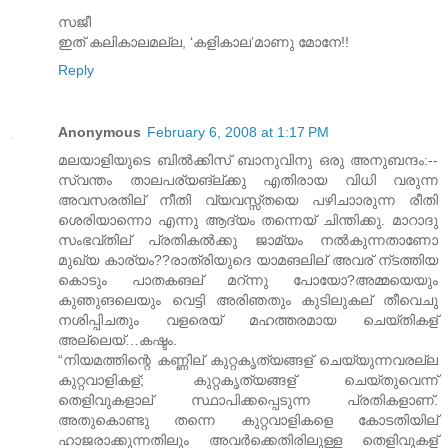
സജീ
ഇത് കലികാലമല്ല, ‘കളികാല’മാണു മോനേ!!
Reply
Anonymous
February 6, 2008 at 1:17 PM
മലയാളിയുടെ ബില്‍ക്കിസ് ബാനുവിനു ഒരു അനുബന്ദം:--
സ്വന്തം താലപര്യങ്ല്ക്കു എതിരായ വിധി വരുന്ന
അവസരതില് നീതി വ്യവസ്സ്തയെ പഴിചാ‍ാരുന്ന രീതി
ശെരിയാന്നൊ എന്നു ആദ്യം തന്നെയ് ചിന്തിക്കു. മാറാദു
സംഭവ്തില് പ്രതികല്‍ക്കു ജാമ്യം നല്‍കുന്നതാണോ
മുഖ്യ കാര്യം??രാത്രിയുദെ യാമങലില് അവര് ന്ടത്തിയ
കൊടും പാതകങല് മറ്ന്നു പോയോ?അമ്മയെയും
കുഞുങലെയും വെട്ടി അരിഞതും കുടിലുകല് തീവെചു
നശിപ്പിചതും വളരെയ് മഹത്തരമായ ചെയ്തികള്
അല്ലെയ്…കഷ്ടം.
“നിയമത്തിന്റെ കണ്ണില് കുറ്റകൃത്യങ്ങള് ചെയ്യുന്നവരല്ല
കുറ്റവാളികള്; കുറ്റകൃത്യങ്ങള് ചെയ്തുവെന്ന്
തെളിവുകളാല് സ്ഥാപിക്കപ്പെടുന്ന പ്രതികളാണ്.
അതുകൊണ്ടു തന്നെ കുറ്റവാളികളെ കോടതിയില്
ഹാജരാക്കുന്നതിലും അവര്‍ക്കെതിരിലുള്ള തെളിവുകള്