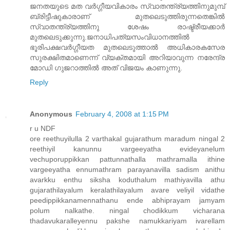
ജനതയുടെ മത വര്‍ഗ്ഗീയവികാരം സ്വാതന്ത്ര്യത്തിനുമുമ്പ്
ബ്രിട്ടീഷുകാരാണ് മുതലെടുത്തിരുന്നതെങ്കില്‍
സ്വാതന്ത്ര്യത്തിനു ശേഷം രാഷ്ട്രീയക്കാര്‍
മുതലെടുക്കുന്നു.ജനാധിപത്യസംവിധാനത്തില്‍
ഭൂരിപക്ഷവര്‍ഗ്ഗീയത മുതലെടുത്താല്‍ അധികാരകസേര
സുരക്ഷിതമാണെന്ന് വ്യക്തമായി അറിയാവുന്ന നരേന്ദ്ര
മോഡി ഗുജറാത്തില്‍ അത് വിജയം കാണുന്നു.
Reply
Anonymous
February 4, 2008 at 1:15 PM
r u NDF
ore reethuyilulla 2 varthakal gujarathum maradum ningal 2
reethiyil kanunnu vargeeyatha evideyanelum
vechuporuppikkan pattunnathalla mathramalla ithine
vargeeyatha ennumathram parayanavilla sadism anithu
avarkku enthu siksha koduthalum mathiyavilla athu
gujarathilayalum keralathilayalum avare veliyil vidathe
peedippikkanamennathanu ende abhiprayam jamyam
polum nalkathe. ningal chodikkum vicharana
thadavukaralleyennu pakshe namukkariyam ivarellam