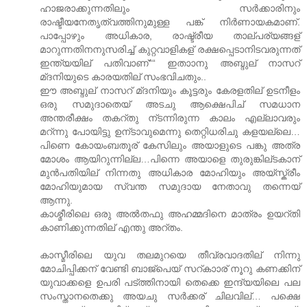
ഹാജരാക്കുന്നതിലും സര്‍ക്കാരിനും
രാഷ്ടീയനേതൃത്വത്തിനുമുള്ള പങ്ക് നിര്‍ണായകമാണ്.
പാപ്പോഴും അധികാര, രാഷ്ട്രീയ താല്പര്യങ്ങള്
മാറുന്നതിനനുസരിച്ച് കുറ്റവാളികള് രക്ഷപ്പെടാനിടവരുന്നത്
ഇന്ത്യയില് പതിവാണ്““ ഇതാ‍ാനു അബ്ദുല് നാസറ്
മ്ദനിയുടെ കാരയതില് സംഭവിചതും..
ഈ അബ്ദുല് നാസറ് മ്ദനിയും കൂട്ടരും കേരളതില് ഉടനീളം
ഒരു സമുദാതെയ് അടചു ആക്ഷെപിച് സമധാന
അന്തരീക്ഷം തകറ്തു ന്ടന്നിരുന്ന കാലം എല്ലാവരും
മറ്ന്നു പോയിട്ടു ഉന്ടാവുമെന്നു തെറ്റിധരിചു കളയല്ലെ…
പിണെ കോയംബതൂര് കേസിലും അയാളുടെ പങ്കു അത്ര
മോ‍ശം ആയിറുന്നില്ല…പിന്നെ അയാളെ തുരുങ്കില്ടകാന്
മുന്‍പതിയില് നിന്നതു അധികാര മോ‍ഹിയും അയ്സ്ക്രീം
മോ‍ഹിയുമായ സ്വന്ത സമുദായ നേതാവു തന്നെയ്
ആന്നു.
കാശ്മീരിലെ ഒരു അല്‍തഫു അഹമ്മദിനെ മാത്രം ഉയറ്തി
കാണിക്കുന്നതില് എന്തു അറ്തം.
കാസ്മീരിലെ യുവ തലമുറയെ തീവ്രവാദതില് നിന്നു
മോ‍ചിപ്പിക്കന് വേണ്ടി ബാജ്പെയ് സറ്കാ‍ാര് നൂറു കണക്കിന്
യുവാക്കളെ ഉപരി പട്ത്തിനായി തെക്കെ ഇന്ദ്യയിലെ പല
സംസ്താനതെക്കു അയചു സര്‍ക്കര് ചിലവില്… പക്ഷെ