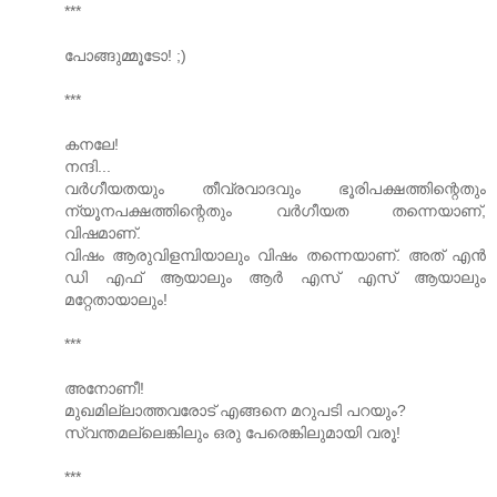
***
പോങ്ങുമ്മൂടോ! ;)
***
കനലേ!
നന്ദി...
വര്‍ഗീയതയും തീവ്രവാദവും ഭൂരിപക്ഷത്തിന്റെതും
ന്യൂനപക്ഷത്തിന്റെതും വര്‍ഗീയത തന്നെയാണ്,
വിഷമാണ്.
വിഷം ആരുവിളമ്പിയാലും വിഷം തന്നെയാണ്. അത് എന്‍
ഡി എഫ് ആയാലും ആര്‍ എസ് എസ് ആയാലും
മറ്റേതായാലും!
***
അനോണീ!
മുഖമില്ലാത്തവരോട് എങ്ങനെ മറുപടി പറയും?
സ്വന്തമല്ലെങ്കിലും ഒരു പേരെങ്കിലുമായി വരൂ!
***