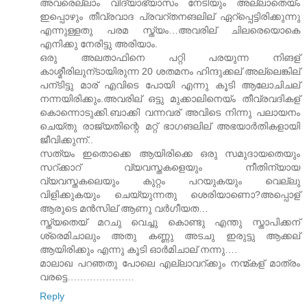
അവരെല്ലാം വിദ്യാഭ്യാസം നേടിയും അല്ലാതെയ്ം
ഇപ്പൊഴും തീവ്രവാദ പ്രവറ്തനങലില് ഏറ്പ്പെട്ടിരിക്കുന്നു
എന്നുള്ളതു പരമ സ്ത്യം…അവരില് ചിലരെയൊകെ
എനിക്കു നേരിട്ടു അരിയാം.
ഒരു അലതാഫിനെ പറ്റി പരയുന്ന നിങള്
കാശ്മീരിലുന്ടായിരുന്ന 20 ശതമനം ഹിന്ദുക്കല് അല്ലെങ്കില്
പന്ടിട്ടു മാര് എവിടെ പോയി എന്നു കൂടി ആലോചിചല്
നന്നയിരിക്കും.അവരില് ഒട്ടു മുക്കാലിനെയ്ം തീവ്രവദികള്
കൊന്നൊടുക്കി.ബാക്കി വന്നവര് അവിടെ നിന്നു പലായനം
ചെയ്തു രാജ്യതിന്റെ മറ്റ് ഭാഗങലില് അഭയാര്‍തികളായി
ജീവിക്കുന്ന്..
സത്യം ഇതൊക്കെ ആയിരിക്കെ ഒരു സമുദായതെയും
സറ്ക്കാറ് വ്യവസ്തകളെയും നീതിന്യായ
വ്യവസ്തകലെയും കുറ്റം പറയുകയും വെല്ലു
വിളിക്കുകയും ചെയ്യുന്നതു ശെരിയാണൊ?അപ്പൊള്
ആ‍രുടെ മന്‍സില് ആണു വര്‍ഗീയത…
സ്ത്യതെയ് മറചു വെച്ചു കൊണ്ടു എന്തു സ്താപിക്കന്
ശ്രെമിചാലും അതു കണ്ണു അടചു ഇരുട്ടു ആക്കല്
ആയിരിക്കും എന്നു കൂടി ഓര്‍മിചാല് നന്നു….
മാലാഖ പറഞതു പോലെ എല്ലാവറ്ക്കും നന്മ്കള് മാത്രം
വരട്ടെ…………………
Reply