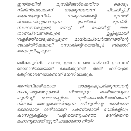
ഇന്ത്യയില്‍ മുസ്ലീങ്ങള്‍ക്കെതിരേ കൊടും
നീതിനിഷേധമാണ് നടക്കുന്നതെന്ന് പ്രചരിപ്പിച്ച്
ആഗോളമുസ്ലീം സമൂഹത്തിന്റെ മുന്നില്‍
ഭിക്ഷയാചിച്ചുപോകുന്ന ഇന്ത്യന്‍ മുസ്ലീം
സംഘടനകളുടെ( നോട്ട് ദി പോയിന്റ്) തരം
താണപ്രവണതയുടെ ഉച്ഛിഷ്ടമായി
‘വളര്‍ത്തിയെടുക്കപ്പെടുന്ന’ മാധ്യമപ്രവര്‍ത്തനത്തിന്റെ
ജോലിതീര്‍ക്കലായി റസാഖിന്റെ(യെങ്കിലും) ബ്ലോഗ്
അധപ്പതിച്ചുകൂടാ.
ഒരിക്കലുമില്ല. പക്ഷേ, ഇങ്ങനെ ഒരു പരിപാടി ഉണ്ടെന്ന്
ഞാനാദ്യമായാണ് കേള്‍ക്കുന്നത്. അത് ഹരിയുടെ
തെറ്റിദ്ധാരണയാണെന്ന് മനസിലാക്കുക.
അനിസ്ലാമികമായ വാക്കുകളുച്ചരിക്കുന്നവന്റെ
നാവുപിഴുതെടുക്കാന്‍ നിയമമുള്ള രാജ്യങ്ങളുടെ
കൂലിപറ്റി ഭാരതമണ്ണിലെ ‘ഭൂരിപക്ഷവര്‍ഗീയത’യെന്ന്
നിങ്ങള്‍ അടച്ചാക്ഷേപിക്കുന്ന ഹിന്ദുവിന്റെ കണ്‍കണ്ട
ദൈവമായ ശ്രീരാമനെ പരസ്യമായി വേദികളിലും
കാസറ്റുകളിലും “പട്ടി”യെന്നുപറഞ്ഞ മദനിയെന്ന
മഹാനുഭാവന് സ്തുതിപാടലാണോ നീതി?