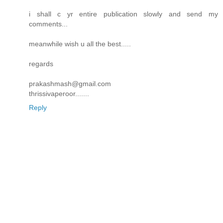
i shall c yr entire publication slowly and send my
comments...
meanwhile wish u all the best.....
regards
prakashmash@gmail.com
thrissivaperoor.......
Reply