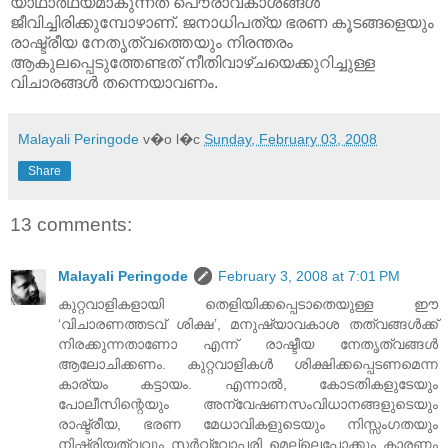
യാഥാര്‍ഥ്യമാകുന്നത് പൌരാവകാശങ്ങള്‍
ജീവിച്ചിരിക്കുമ്പോഴാണ്. ജനാധിപത്യ ഭരണ കൂടങ്ങളെയും
രാഷ്ട്രീയ നേതൃത്വത്തെയും നിരന്തരം
ആകുലപ്പെടുത്തേണ്ടത് നീതിവാഴ്ചയെക്കുറിച്ചുള്ള
വിചാരങ്ങള്‍ തന്നെയാവണം.
Malayali Peringode
v�o l�c
Sunday, February 03, 2008
Share
13 comments:
Malayali Peringode
February 3, 2008 at 7:01 PM
കുറ്റവാളികളായി തെളിയിക്കപ്പെടാതെയുള്ള ഈ
‘വിചാരണത്തടവ് ശിക്ഷ’, മനുഷ്യാവകാശ തത്വങ്ങള്‍ക്ക്
നിരക്കുന്നതാണോ എന്ന് രാഷ്ടീയ നേതൃത്വങ്ങള്‍
ആലോചിക്കണം. കുറ്റവാളികള്‍ ശിക്ഷിക്കപ്പെടണമെന്ന
കാര്യം കട്ടായം. എന്നാല്‍, കോടതികളുടേയും
പോലീസിന്റെയും അന്വേഷണസംവിധാനങ്ങളുടെയും
രാഷ്ട്രീയ, ഭരണ മേധാവികളുടെയും നിസ്സംഗതയും
നിഷ്ക്രിയത്വവും സര്‍വ്വോപരി മെല്ലെപ്പോക്കും കാരണം