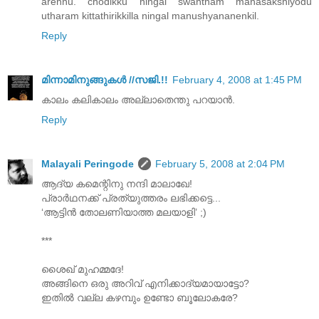
arennu. chodikku ningal swantham manasakshiyodu
utharam kittathirikkilla ningal manushyananenkil.
Reply
മിന്നാമിനുങ്ങുകള്‍ //സജി.!!
February 4, 2008 at 1:45 PM
കാലം കലികാലം അല്ലാതെന്തു പറയാന്‍.
Reply
Malayali Peringode
February 5, 2008 at 2:04 PM
ആദ്യ കമെന്റിനു നന്ദി മാലാഖേ!
പ്രാര്‍ഥനക്ക് പ്രത്യുത്തരം ലഭിക്കട്ടെ...
‘ആട്ടിന്‍ തോലണിയാത്ത മലയാളി’ ;)
***
ശൈഖ് മുഹമ്മദേ!
അങ്ങിനെ ഒരു അറിവ് എനിക്കാദ്യമായാട്ടോ?
ഇതില്‍ വല്ല കഴമ്പും ഉണ്ടോ ബൂലോകരേ?