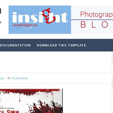
m
DOCUMENTATION
DOWNLOAD THIS TEMPLATE
aza
,
4
Comments