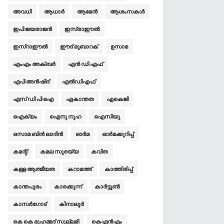
അവധി
ആധാർ
ആമേന്‍
ആശംസകള്‍
ഇപി ജയരാജൻ
ഇസ്രാഈല്‍
ഇസ്‌റാഈല്‍
ഈദ് മുബാറക്
ഉസാമ
എം‌എം അക്ബർ
എൻ ഡി എഫ്
എപി അൻഷിദ്
എൽഡി‌എഫ്
എസ് ഡി പി ഐ
ഏകാന്തത
ഏകെജി
ഐക്യം
ഐനു നുഹ
ഐസിയു
ഒസാമ ബിൻ ലാദിൻ
ഓര്‍മ
ഓര്‍മക്കുറിപ്പ്
കമന്റ്
കമല സുരയ്യ
കവിത
കള്ള ആത്മീയത
കറാമത്ത്
കാത്തിരിപ്പ്
കാന്തപുരം
കാരക്കുന്ന്
കാര്‍ട്ടൂണ്‍
കാസർഗോട്
കിനാലൂര്‍
കെ കെ മുഹമ്മദ് സുല്ലമി
കെ‌എൻഎം