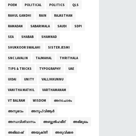
POEM
POLITICAL
POLITICS
QLS
RAHUL GANDHI
RAIN
RAJASTHAN
RAMADAN
SABARIMALA
SAUDI
SDPI
SEA
SHABAB
SHAMNAD
SHUKKOOR SWALAHI
SISTER JESMI
SNC LAVALIN
TAJMAHAL
THRITHALA
TIPS & TRICKS
TYPOGRAPHY
UAE
UIDAI
UNITY
VALLIKKUNNU
VANITHA MATHIL
VARTHAMANAM
VT BALRAM
WISDOM
അനാചാരം
അനുഭവം
അനൂപ് വിആർ
അന്ധവിശ്വാസം
അബ്ദുല്‍ഹമീദ്
അഭിമുഖം
അഭിലാഷ്
അയുക്തീ
അരുവിക്കര