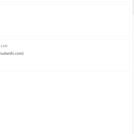
31 AM
 (hudainfo.com)