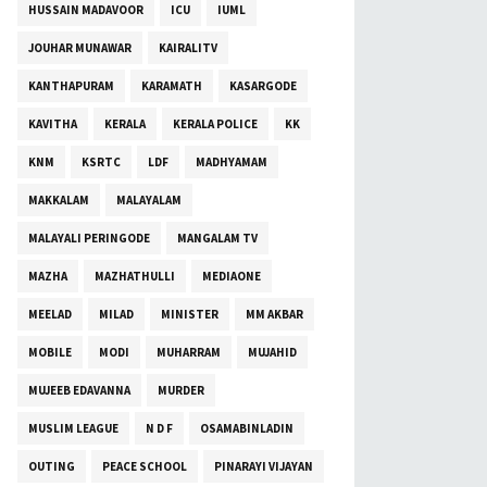
HUSSAIN MADAVOOR
ICU
IUML
JOUHAR MUNAWAR
KAIRALITV
KANTHAPURAM
KARAMATH
KASARGODE
KAVITHA
KERALA
KERALA POLICE
KK
KNM
KSRTC
LDF
MADHYAMAM
MAKKALAM
MALAYALAM
MALAYALI PERINGODE
MANGALAM TV
MAZHA
MAZHATHULLI
MEDIAONE
MEELAD
MILAD
MINISTER
MM AKBAR
MOBILE
MODI
MUHARRAM
MUJAHID
MUJEEB EDAVANNA
MURDER
MUSLIM LEAGUE
N D F
OSAMABINLADIN
OUTING
PEACE SCHOOL
PINARAYI VIJAYAN