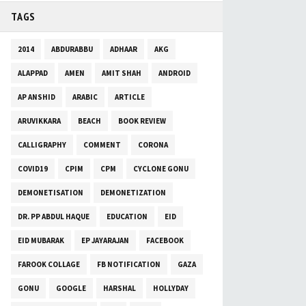
TAGS
2014
ABDURABBU
ADHAAR
AKG
ALAPPAD
AMEN
AMIT SHAH
ANDROID
AP ANSHID
ARABIC
ARTICLE
ARUVIKKARA
BEACH
BOOK REVIEW
CALLIGRAPHY
COMMENT
CORONA
COVID19
CPIM
CPM
CYCLONE GONU
DEMONETISATION
DEMONETIZATION
DR. PP ABDUL HAQUE
EDUCATION
EID
EID MUBARAK
EP JAYARAJAN
FACEBOOK
FAROOK COLLAGE
FB NOTIFICATION
GAZA
GONU
GOOGLE
HARSHAL
HOLLYDAY