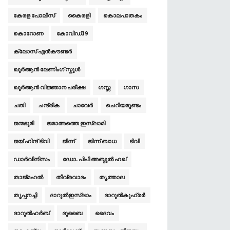
കേരള പോലീസ്
കൈരളി
കൊലപാതകം
കൊറോണ
കോവിഡ്19
ക്ലോസ് എൻകൗണ്ടർ
ഖുര്‍‌ആന്‍ ലേണിംഗ് സ്കൂ‍ള്‍
ഖുര്‍‌ആന്‍ വിജ്ഞാന പരീക്ഷ
ഗസ്സ
ഗാസ
ചതി
ചന്ദ്രിക
ചാവേര്‍
ചെറിയമുണ്ടം
ജന്മഭൂമി
ജമാ‌അത്തെ ഇസ്‌ലാമി
ജയ് ഹിന്ദ് ടിവി
ജിന്ന്
ജിന്ന് ബാധ
ടിവി
ഡാര്‍വിനിസം
ഡോ. പിപി അബ്ദുൽ ഹഖ്
താജ്മഹൽ
തീവ്രവാദം
തൃത്താല
തൃപ്പനച്ചി
ദാറുല്‍ഇസ്‌ലാം
ദാറുല്‍കുഫ്രര്‍
ദാറുല്‍ഹര്‍ബ്‌
ദുബൈ
ദൈവം