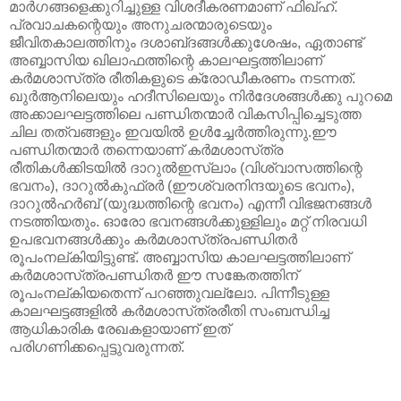
മാര്‍ഗങ്ങളെക്കുറിച്ചുള്ള വിശദീകരണമാണ്‌ ഫിഖ്‌ഹ്‌.
പ്രവാചകന്റെയും അനുചരന്മാരുടെയും
ജീവിതകാലത്തിനും ദശാബ്‌ദങ്ങള്‍ക്കുശേഷം, ഏതാണ്ട്‌
അബ്ബാസിയ ഖിലാഫത്തിന്റെ കാലഘട്ടത്തിലാണ്‌
കര്‍മശാസ്‌ത്ര രീതികളുടെ ക്രോഡീകരണം നടന്നത്‌.
ഖുര്‍ആനിലെയും ഹദീസിലെയും നിര്‍ദേശങ്ങള്‍ക്കു പുറമെ
അക്കാലഘട്ടത്തിലെ പണ്ഡിതന്മാര്‍ വികസിപ്പിച്ചെടുത്ത
ചില തത്വങ്ങളും ഇവയില്‍ ഉള്‍ച്ചേര്‍ത്തിരുന്നു.ഈ
പണ്ഡിതന്മാര്‍ തന്നെയാണ്‌ കര്‍മശാസ്‌ത്ര
രീതികള്‍ക്കിടയില്‍ ദാറുല്‍ഇസ്‌ലാം (വിശ്വാസത്തിന്റെ
ഭവനം), ദാറുല്‍കുഫ്രര്‍ (ഈശ്വരനിന്ദയുടെ ഭവനം),
ദാറുല്‍ഹര്‍ബ്‌ (യുദ്ധത്തിന്റെ ഭവനം) എന്നീ വിഭജനങ്ങള്‍
നടത്തിയതും. ഓരോ ഭവനങ്ങള്‍ക്കുള്ളിലും മറ്റ്‌ നിരവധി
ഉപഭവനങ്ങള്‍ക്കും കര്‍മശാസ്‌ത്രപണ്ഡിതര്‍
രൂപംനല്‌കിയിട്ടുണ്ട്‌. അബ്ബാസിയ കാലഘട്ടത്തിലാണ്‌
കര്‍മശാസ്‌ത്രപണ്ഡിതര്‍ ഈ സങ്കേതത്തിന്‌
രൂപംനല്‌കിയതെന്ന്‌ പറഞ്ഞുവല്ലോ. പിന്നീടുള്ള
കാലഘട്ടങ്ങളില്‍ കര്‍മശാസ്‌ത്രരീതി സംബന്ധിച്ച
ആധികാരിക രേഖകളായാണ്‌ ഇത്‌
പരിഗണിക്കപ്പെട്ടുവരുന്നത്‌.