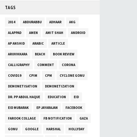
TAGS
2014
ABDURABBU
ADHAAR
AKG
ALAPPAD
AMEN
AMIT SHAH
ANDROID
AP ANSHID
ARABIC
ARTICLE
ARUVIKKARA
BEACH
BOOK REVIEW
CALLIGRAPHY
COMMENT
CORONA
COVID19
CPIM
CPM
CYCLONE GONU
DEMONETISATION
DEMONETIZATION
DR. PP ABDUL HAQUE
EDUCATION
EID
EID MUBARAK
EP JAYARAJAN
FACEBOOK
FAROOK COLLAGE
FB NOTIFICATION
GAZA
GONU
GOOGLE
HARSHAL
HOLLYDAY