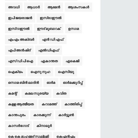
അവധി
ആധാർ
ആമേന്‍
ആശംസകള്‍
ഇപി ജയരാജൻ
ഇസ്രാഈല്‍
ഇസ്‌റാഈല്‍
ഈദ് മുബാറക്
ഉസാമ
എം‌എം അക്ബർ
എൻ ഡി എഫ്
എപി അൻഷിദ്
എൽഡി‌എഫ്
എസ് ഡി പി ഐ
ഏകാന്തത
ഏകെജി
ഐക്യം
ഐനു നുഹ
ഐസിയു
ഒസാമ ബിൻ ലാദിൻ
ഓര്‍മ
ഓര്‍മക്കുറിപ്പ്
കമന്റ്
കമല സുരയ്യ
കവിത
കള്ള ആത്മീയത
കറാമത്ത്
കാത്തിരിപ്പ്
കാന്തപുരം
കാരക്കുന്ന്
കാര്‍ട്ടൂണ്‍
കാസർഗോട്
കിനാലൂര്‍
കെ കെ മുഹമ്മദ് സുല്ലമി
കെ‌എൻഎം