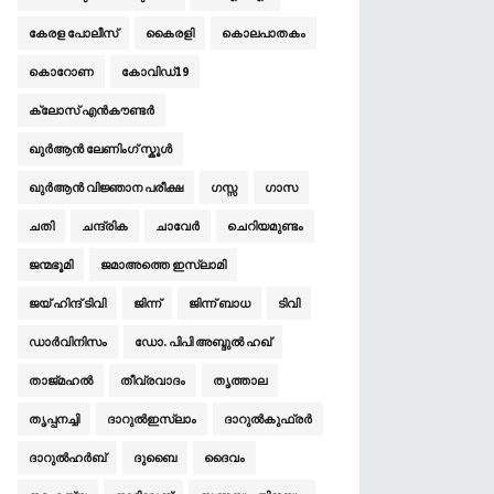
കേരള പോലീസ്
കൈരളി
കൊലപാതകം
കൊറോണ
കോവിഡ്19
ക്ലോസ് എൻകൗണ്ടർ
ഖുര്‍‌ആന്‍ ലേണിംഗ് സ്കൂ‍ള്‍
ഖുര്‍‌ആന്‍ വിജ്ഞാന പരീക്ഷ
ഗസ്സ
ഗാസ
ചതി
ചന്ദ്രിക
ചാവേര്‍
ചെറിയമുണ്ടം
ജന്മഭൂമി
ജമാ‌അത്തെ ഇസ്‌ലാമി
ജയ് ഹിന്ദ് ടിവി
ജിന്ന്
ജിന്ന് ബാധ
ടിവി
ഡാര്‍വിനിസം
ഡോ. പിപി അബ്ദുൽ ഹഖ്
താജ്മഹൽ
തീവ്രവാദം
തൃത്താല
തൃപ്പനച്ചി
ദാറുല്‍ഇസ്‌ലാം
ദാറുല്‍കുഫ്രര്‍
ദാറുല്‍ഹര്‍ബ്‌
ദുബൈ
ദൈവം