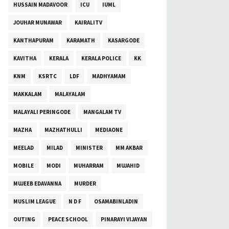
HUSSAIN MADAVOOR
ICU
IUML
JOUHAR MUNAWAR
KAIRALITV
KANTHAPURAM
KARAMATH
KASARGODE
KAVITHA
KERALA
KERALA POLICE
KK
KNM
KSRTC
LDF
MADHYAMAM
MAKKALAM
MALAYALAM
MALAYALI PERINGODE
MANGALAM TV
MAZHA
MAZHATHULLI
MEDIAONE
MEELAD
MILAD
MINISTER
MM AKBAR
MOBILE
MODI
MUHARRAM
MUJAHID
MUJEEB EDAVANNA
MURDER
MUSLIM LEAGUE
N D F
OSAMABINLADIN
OUTING
PEACE SCHOOL
PINARAYI VIJAYAN