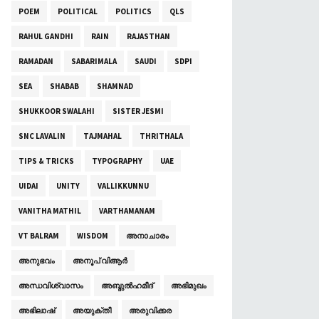
POEM
POLITICAL
POLITICS
QLS
RAHUL GANDHI
RAIN
RAJASTHAN
RAMADAN
SABARIMALA
SAUDI
SDPI
SEA
SHABAB
SHAMNAD
SHUKKOOR SWALAHI
SISTER JESMI
SNC LAVALIN
TAJMAHAL
THRITHALA
TIPS & TRICKS
TYPOGRAPHY
UAE
UIDAI
UNITY
VALLIKKUNNU
VANITHA MATHIL
VARTHAMANAM
VT BALRAM
WISDOM
അനാചാരം
അനുഭവം
അനൂപ് വിആർ
അന്ധവിശ്വാസം
അബ്ദുല്‍ഹമീദ്
അഭിമുഖം
അഭിലാഷ്
അയുക്തീ
അരുവിക്കര