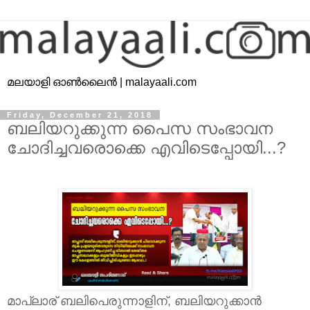
മലയാളി ഓൺലൈൻ | malayaali.com
Friday, December 21, 2018
ബലിയറുക്കുന്ന പൈസ സംഭാവന
ചോദിച്ചവരൊക്കെ എവിടെപ്പോയി...?
മാപ്ലാര് ബലിപെരുന്നാളിന്, ബലിയറുക്കാൻ